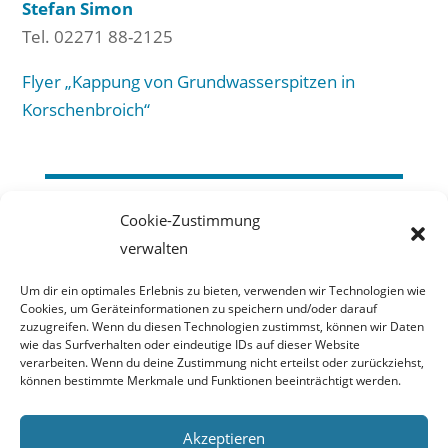
Stefan Simon
Tel. 02271 88-2125
Flyer „Kappung von Grundwasserspitzen in
Korschenbroich“
Erftverband
Cookie-Zustimmung
verwalten
Am Erftverband 6
50126 Bergheim
Um dir ein optimales Erlebnis zu bieten, verwenden wir Technologien wie
02271 88-0
Cookies, um Geräteinformationen zu speichern und/oder darauf
zuzugreifen. Wenn du diesen Technologien zustimmst, können wir Daten
wie das Surfverhalten oder eindeutige IDs auf dieser Website
Impressum
verarbeiten. Wenn du deine Zustimmung nicht erteilst oder zurückziehst,
können bestimmte Merkmale und Funktionen beeinträchtigt werden.
Haftungsausschluss
Datenschutzerklärung
Akzeptieren
Barrierefreiheitserklärung