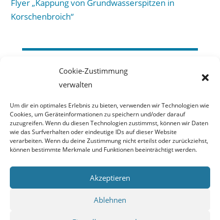
Flyer „Kappung von Grundwasserspitzen in
Korschenbroich“
Erftverband
Cookie-Zustimmung
verwalten
Am Erftverband 6
50126 Bergheim
Um dir ein optimales Erlebnis zu bieten, verwenden wir Technologien wie
02271 88-0
Cookies, um Geräteinformationen zu speichern und/oder darauf
zuzugreifen. Wenn du diesen Technologien zustimmst, können wir Daten
wie das Surfverhalten oder eindeutige IDs auf dieser Website
Impressum
verarbeiten. Wenn du deine Zustimmung nicht erteilst oder zurückziehst,
können bestimmte Merkmale und Funktionen beeinträchtigt werden.
Haftungsausschluss
Datenschutzerklärung
Akzeptieren
Barrierefreiheitserklärung
Ablehnen