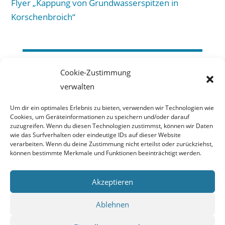
Flyer „Kappung von Grundwasserspitzen in
Korschenbroich“
Erftverband
Cookie-Zustimmung
verwalten
Am Erftverband 6
50126 Bergheim
Um dir ein optimales Erlebnis zu bieten, verwenden wir Technologien wie
02271 88-0
Cookies, um Geräteinformationen zu speichern und/oder darauf
zuzugreifen. Wenn du diesen Technologien zustimmst, können wir Daten
wie das Surfverhalten oder eindeutige IDs auf dieser Website
Impressum
verarbeiten. Wenn du deine Zustimmung nicht erteilst oder zurückziehst,
können bestimmte Merkmale und Funktionen beeinträchtigt werden.
Haftungsausschluss
Datenschutzerklärung
Akzeptieren
Barrierefreiheitserklärung
Ablehnen